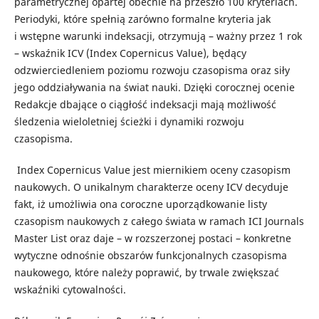
parametrycznej opartej obecnie na przeszło 100 kryteriach.
Periodyki, które spełnią zarówno formalne kryteria jak
i wstępne warunki indeksacji, otrzymują – ważny przez 1 rok
– wskaźnik ICV (Index Copernicus Value), będący
odzwierciedleniem poziomu rozwoju czasopisma oraz siły
jego oddziaływania na świat nauki. Dzięki corocznej ocenie
Redakcje dbające o ciągłość indeksacji mają możliwość
śledzenia wieloletniej ścieżki i dynamiki rozwoju
czasopisma.
Index Copernicus Value jest miernikiem oceny czasopism
naukowych. O unikalnym charakterze oceny ICV decyduje
fakt, iż umożliwia ona coroczne uporządkowanie listy
czasopism naukowych z całego świata w ramach ICI Journals
Master List oraz daje – w rozszerzonej postaci – konkretne
wytyczne odnośnie obszarów funkcjonalnych czasopisma
naukowego, które należy poprawić, by trwale zwiększać
wskaźniki cytowalności.