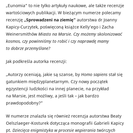
„Eunomia” to nie tylko artykuły naukowe, ale także recenzje
wartościowych publikacji. W bieżącym numerze polecamy
recenzję
„Sprowadzeni na ziemię”
autorstwa dr Joanny
Kapicy-Curzytek, poświęconą książce Kelly’ego i Zacha
Weinersmithów
Miasto na Marsie. Czy możemy skolonizować
kosmos, czy powinniśmy to robić i czy naprawdę mamy
to dobrze przemyślane?
Jak podkreśla autorka recenzji:
„Autorzy oceniają, jakie są szanse, by
Homo sapiens
stał się
gatunkiem międzyplanetarnym. Czy nowy początek
egzystencji ludzkości na innej planecie, na przykład
na Marsie, jest możliwy, a jeśli tak – jak bardzo
prawdopodobny?”
W numerze znalazła się również recenzja autorstwa Beaty
Oelszlaeger-Kosturek dotycząca monografii Gabrieli Kapicy
pt.
Dziecięca enigmistyka w procesie wspierania twórczych